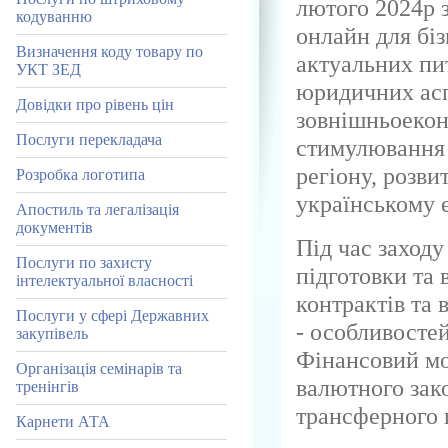
лютого 2024р з
кодуванню
онлайн для бі
Визначення коду товару по
актуальних пи
УКТ ЗЕД
юридичних асп
Довідки про рівень цін
зовнішньоекон
Послуги перекладача
стимулювання 
регіону, розви
Розробка логотипа
українському 
Апостиль та легалізація
документів
Під час заходу
Послуги по захисту
підготовки та
інтелектуальної власності
контрактів та 
Послуги у сфері Державних
- особливостей
закупівель
Фінансовий мо
Організація семінарів та
валютного зак
тренінгів
трансферного 
Карнети АТА