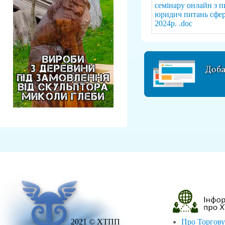
семінару онлайн з п
юридич питань сфе
2024р. .doc
2021 © ХТПП
Про Торгову