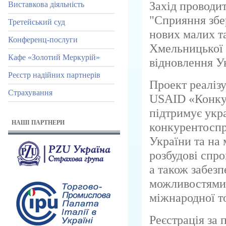
Захід проводи
Виставкова діяльність
"Сприяння зб
Третейський суд
нових малих та
Конференц-послуги
Хмельницької о
Кафе «Золотий Меркурій»
відновлення У
Реєстр надійних партнерів
Проект реаліз
Страхування
USAID «Конку
підтримує укр
НАШІ ПАРТНЕРИ
конкурентоспр
України та на
розбудові спро
а також забезп
можливостями 
міжнародної то
Реєстрація за