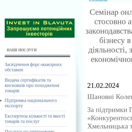
Семінар он
стосовно а
законодавств
бізнесу 
діяльності,
НАШІ ПОСЛУГИ
економічног
Засвідчення форс-мажорних
обставин
Видача сертифікатів та
21.02.2024
висновків про походження
товарів
Шановні Коле
Підтримка національного
експорту
За підтримки
Експертиза кількості та якості
«Конкурентосп
товарів та послуг
Хмельницька т
Послуги по штриховому