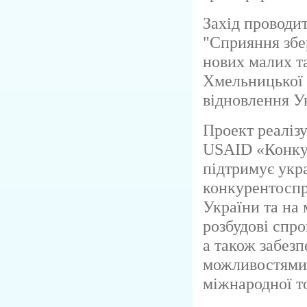
Захід проводи
"Сприяння зб
нових малих та
Хмельницької о
відновлення У
Проект реаліз
USAID «Конку
підтримує укр
конкурентоспр
України та на
розбудові спро
а також забезп
можливостями 
міжнародної то