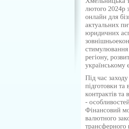
Хмельницька т
лютого 2024р з
онлайн для бі
актуальних пи
юридичних асп
зовнішньоекон
стимулювання 
регіону, розви
українському 
Під час заходу
підготовки та
контрактів та 
- особливостей
Фінансовий мо
валютного зак
трансферного 