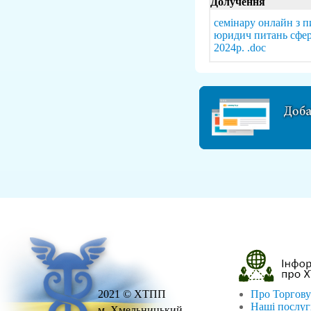
Долучення
семінару онлайн з п
юридич питань сфе
2024р. .doc
2021 © ХТПП
Про Торгову
Наші послу
м. Хмельницький,