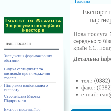
Головна
Експорт 
партнер
Нова послуга 
середнього біз
НАШІ ПОСЛУГИ
країн ЄС, пошу
Засвідчення форс-мажорних
Детальна інф
обставин
Видача сертифікатів та
висновків про походження
товарів
тел.: (0382
Підтримка національного
факс: (0382
експорту
e-mail: ea
Європейська Мережа
Підприємств
Експорт продукції до