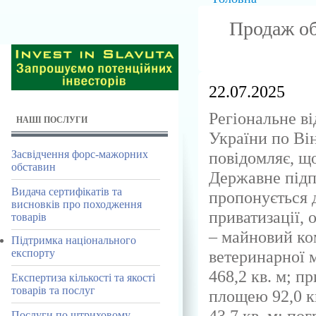
Продаж об'
22.07.2025
Регіональне в
НАШІ ПОСЛУГИ
України по Ві
повідомляє, що
Засвідчення форс-мажорних
обставин
Державне пі
Видача сертифікатів та
пропонується 
висновків про походження
приватизації, 
товарів
– майновий ком
Підтримка національного
ветеринарної 
експорту
468,2 кв. м; п
Експертиза кількості та якості
товарів та послуг
площею 92,0 к
43,7 кв. м; пог
Послуги по штриховому