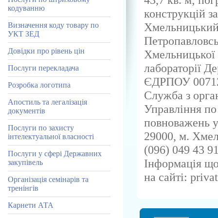
кодуванню
конструкцій з
Хмельницький 
Визначення коду товару по
УКТ ЗЕД
Петропавловськ
Довідки про рівень цін
Хмельницької 
лабораторії Д
Послуги перекладача
ЄДРПОУ 0071
Розробка логотипа
Служба з орган
Апостиль та легалізація
Управління по
документів
повноважень у
Послуги по захисту
29000, м. Хмел
інтелектуальної власності
(096) 049 43 91
Послуги у сфері Державних
Інформація що
закупівель
на сайті: priva
Організація семінарів та
тренінгів
Карнети АТА