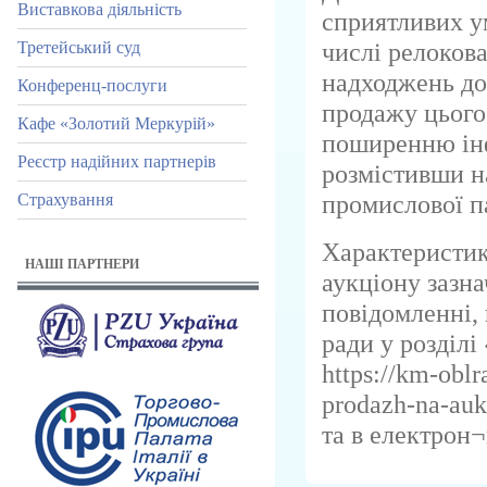
Виставкова діяльність
сприятливих у
числі релокова
Третейський суд
надходжень до
Конференц-послуги
продажу цього
Кафе «Золотий Меркурій»
поширенню інф
Реєстр надійних партнерів
розмістивши н
промислової п
Страхування
Характеристик
НАШІ ПАРТНЕРИ
аукціону зазн
повідомленні, 
ради у розділі
https://km-obl
prodazh-na-auk
та в електрон¬