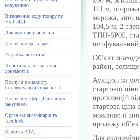
кодуванню
111 м, огорожа
мережа, авто в
Визначення коду товару по
УКТ ЗЕД
104,5 м, 2 еле
Довідки про рівень цін
ТПН-8Р05, ста
шліфувальний,
Послуги перекладача
Розробка логотипа
Об’єкт знаход
район, селище 
Апостиль та легалізація
документів
Аукціон за ме
Послуги по захисту
стартової цін
інтелектуальної власності
пропозицій від
Послуги у сфері Державних
закупівель
стартова ціна 
можливе її зни
Організація семінарів та
тренінгів
продажу об’єк
Карнети АТА
Для економічн