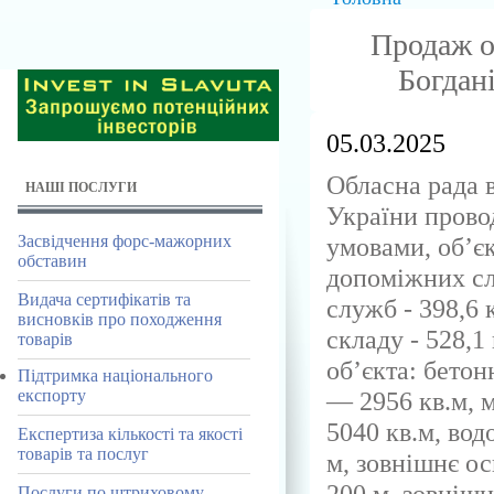
Продаж об
Богдан
05.03.2025
Обласна рада в
НАШІ ПОСЛУГИ
України прово
умовами, об’є
Засвідчення форс-мажорних
обставин
допоміжних слу
Видача сертифікатів та
служб - 398,6 
висновків про походження
складу - 528,1
товарів
об’єкта: бетон
Підтримка національного
— 2956 кв.м, 
експорту
5040 кв.м, водо
Експертиза кількості та якості
товарів та послуг
м, зовнішнє ос
200 м, зовніш
Послуги по штриховому