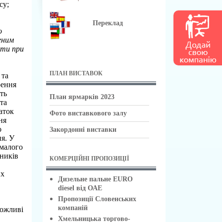
су;
Переклад
о
еним
ати при
ПЛАН ВИСТАВОК
 та
рення
ть
План ярмарків 2023
та
аток
Фото виставкового залу
ня
о
Закордонні виставки
я. У
 малого
ників
КОМЕРЦІЙНІ ПРОПОЗИЦІЇ
их
Дизельне пальне EURO
diesel від ОАЕ
Пропозиції Словенських
компаній
Можливі
Хмельницька торгово-