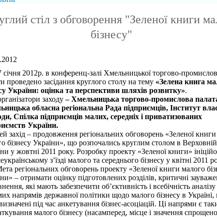
углий стіл з обговорення "Зеленої книги ма
бізнесу"
.2012
ічня 2012р. в конференц-залі Хмельницької торгово-промислов
и проведено засідання круглого столу на тему
«Зелена книга ма
есу України: оцінка та перспективи шляхів розвитку»
.
рганізатори заходу
– Хмельницька торгово-промислова палат
ьницька обласна регіональна Рада підприємців, Інститут влас
оди, Спілка підприємців малих, середніх і приватизованих
риємств України.
й захід – продовження регіональних обговорень «Зеленої книги
о бізнесу України», що розпочались круглим столом в Верховній
ни у жовтні 2011 року. Розробку проекту «Зеленої книги» ініцій
еукраїнському з’їзді малого та середнього бізнесу у квітні 2011 ро
 регіональних обговорень проекту «Зеленої книги малого біз
ни» – отримати оцінку підготовлених розділів, критичні зауваже
нення, які мають забезпечити об’єктивність і всебічність аналізу
их напрямів державної політики щодо малого бізнесу в Україні,
визначені під час анкетування бізнес-асоціацій. Ці напрями є так
ткування малого бізнесу (насамперед, місце і значення спрощено