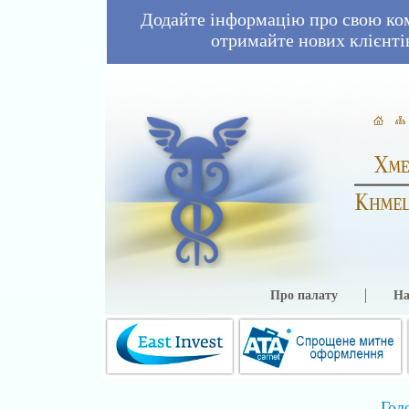
Додайте інформацію про свою ко
отримайте нових клієнті
Про палату
На
Гол