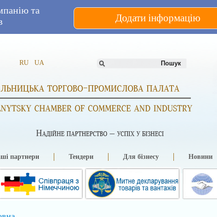
мпанію та
Додати інформацію
в
RU
UA
ші партнери
Тендери
Для бізнесу
Новини
овна