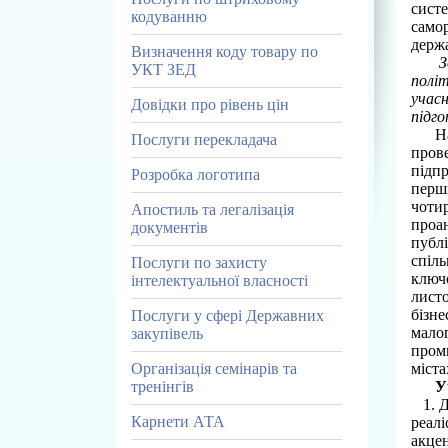
систе
кодуванню
само
держа
Визначення коду товару по
З
УКТ ЗЕД
політ
учас
Довідки про рівень цін
підг
Напр
Послуги перекладача
прове
підп
Розробка логотипа
перши
чотир
Апостиль та легалізація
проан
документів
публ
спіль
Послуги по захисту
ключо
інтелектуальної власності
листо
бізне
Послуги у сфері Державних
малог
закупівель
проми
міст
Організація семінарів та
У
тренінгів
1. Де
Карнети АТА
реалі
акцен