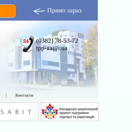
Прямо зараз
(0382) 78-53-72
tpp-ua@i.ua
Контакти