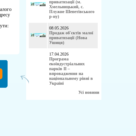
приватизації (м.
Хмельницький, с.
алого
Плужне Шепетівського
дресу
р-ну)
ути:
08.05.2026
Продаж об'єктів малої
приватизації (Нова
Ушиця)
17.04.2026
Програма
екоіндустріальних
парків II –
впровадження на
національному рівні в
Україні
Усі новини