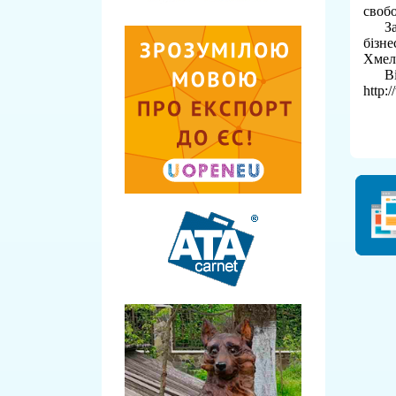
свобо
Запр
бізне
Хмел
Віде
http: