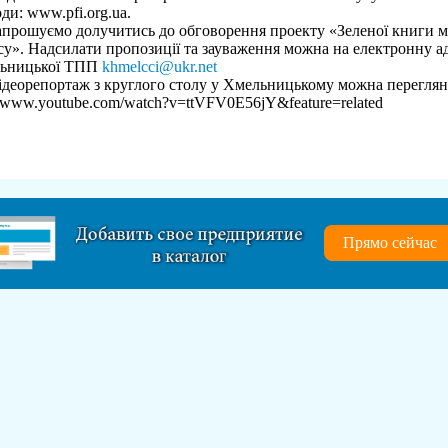
ди: www.pfi.org.ua.
ошуємо долучитись до обговорення проекту «Зеленої книги м
су». Надсилати пропозиції та зауваження можна на електронну а
ьницької ТПП
khmelcci@ukr.net
орепортаж з круглого столу у Хмельницькому можна переглян
//www.youtube.com/watch?v=ttVFV0E56jY&feature=related
Прямо сейчас