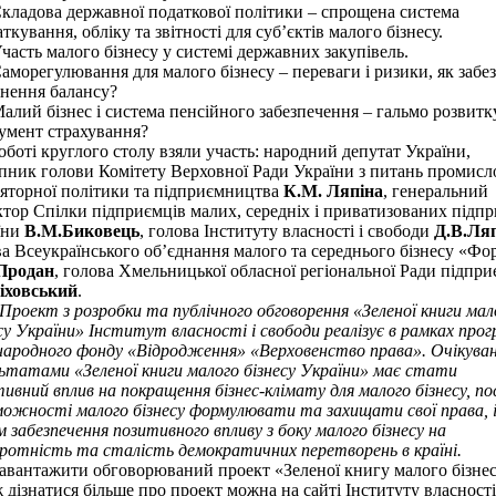
кладова державної податкової політики – спрощена система
ткування, обліку та звітності для суб’єктів малого бізнесу.
асть малого бізнесу у системі державних закупівель.
морегулювання для малого бізнесу – переваги і ризики, як забе
гнення балансу?
лий бізнес і система пенсійного забезпечення – гальмо розвитк
умент страхування?
оті круглого столу взяли участь: народний депутат України,
пник голови Комітету Верховної Ради України з питань промисло
ляторної політики та підприємництва
К.М. Ляпіна
, генеральний
тор Спілки підприємців малих, середніх і приватизованих підп
їни
В.М.Биковець
, голова Інституту власності і свободи
Д.В.Ля
а Всеукраїнського об’єднання малого та середнього бізнесу «Фо
Продан
, голова Хмельницької обласної регіональної Ради підпри
іховський
.
Проект з розробки та публічного обговорення «Зеленої книги мал
су України» Інститут власності і свободи реалізує в рамках про
ародного фонду «Відродження» «Верховенство права». Очікува
ьтатами «Зеленої книги малого бізнесу України» має стати
ивний вплив на покращення бізнес-клімату для малого бізнесу, по
можності малого бізнесу формулювати та захищати свої права, 
 забезпечення позитивного впливу з боку малого бізнесу на
ротність та сталість демократичних перетворень в країні.
нтажити обговорюваний проект «Зеленої книгу малого бізнес
 дізнатися більше про проект можна на сайті Інституту власності