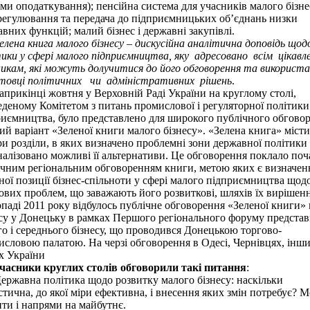
ми оподаткування); пенсійна система для учасників малого бізне
регулювання та передача до підприємницьких об’єднань низки
вних функцій; малий бізнес і державні закупівлі.
елена книга малого бізнесу – дискусійна аналітична доповідь щод
ики у сфері малого підприємництва, яку
адресовано
всім
цікавл
никам, які можуть долучитися до його обговорення та використ
отовці політичних
чи
адміністративних
рішень
.
икінці жовтня у Верховній Раді України на круглому столі,
деному Комітетом з питань промислової і регуляторної політики
риємництва, було представлено для широкого публічного обгово
й варіант «Зеленої книги малого бізнесу». «Зелена книга» місти
и розділи, в яких визначено проблемні зони державної політики 
алізовано можливі її альтернативи. Це обговорення поклало поч
ічним регіональним обговоренням книги, метою яких є визначен
ної позиції бізнес-спільноти у сфері малого підприємництва щод
вих проблем, що заважають його розвиткові, шляхів їх вирішенн
паді 2011 року відбулось публічне обговорення «Зеленої книги»
су у Донецьку в рамках Першого регіонального форуму представ
о і середнього бізнесу, що проводився Донецькою торгово-
словою палатою. На черзі обговорення в Одесі, Чернівцях, інш
ах України
часники круглих столів обговорили такі питання
:
ржавна політика щодо розвитку малого бізнесу: наскільки
стична, до якої міри ефективна, і внесення яких змін потребує? 
ти і напрями на майбутнє.