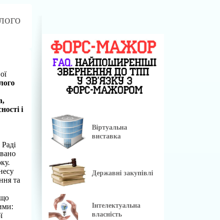
лого
ої
лого
а,
ності і
Віртуальна
виставка
 Раді
овано
ку.
несу
Державні закупівлі
ння та
 що
Інтелектуальна
ими:
власність
ї