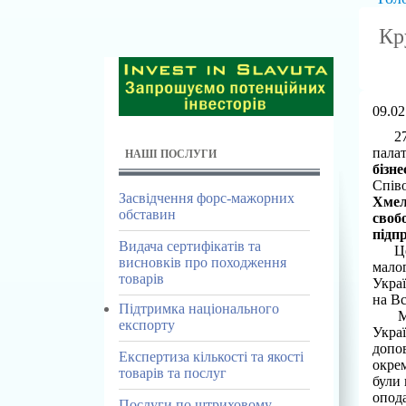
Кр
09.02
27 с
палат
НАШІ ПОСЛУГИ
бізн
Співо
Засвідчення форс-мажорних
Хмел
обставин
своб
підп
Видача сертифікатів та
Це
висновків про походження
малог
товарів
Украї
на Вс
Підтримка національного
Мета
експорту
Украї
допов
Експертиза кількості та якості
окрем
товарів та послуг
були 
опода
Послуги по штриховому