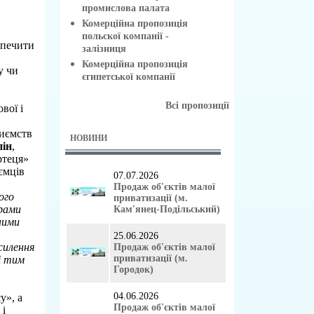
промислова палата
Комерційна пропозиція
польскої компанії -
зпечити
залізниця
Комерційна пропозиція
у чи
єгипетської компанії
Всі пропозиції
вої і
риємств
НОВИНИ
пін
,
ртеця»
ємців
07.07.2026
Продаж об'єктів малої
ого
приватизації (м.
грами
Кам'янец-Подільський)
ними
25.06.2026
силення
Продаж об'єктів малої
приватизації (м.
і тим
Городок)
04.06.2026
у», а
Продаж об'єктів малої
 і