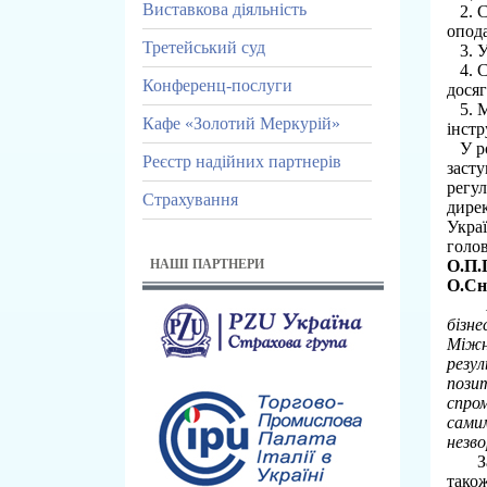
Виставкова діяльність
2. С
опода
Третейський суд
3. Уч
4. Са
Конференц-послуги
дося
5. Ма
Кафе «Золотий Меркурій»
інстр
У роб
Реєстр надійних партнерів
засту
регу
Страхування
дирек
Укра
голов
О.П.
НАШІ ПАРТНЕРИ
О.Сн
бізне
Міжн
резул
позит
спро
самим
незво
Зава
також