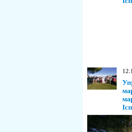
Іс
12.
Уп
ма
мар
Ісп