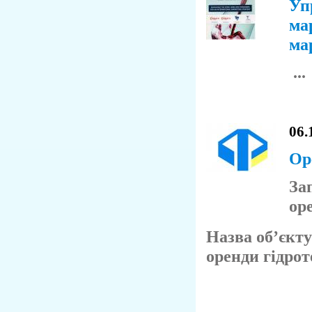
Уп
ма
ма
...
06.
Ор
За
ор
Назва об’єкту
оренди гідрот