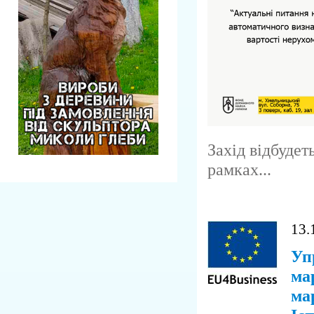
Захід відбудет
рамках...
13.
Уп
ма
мар