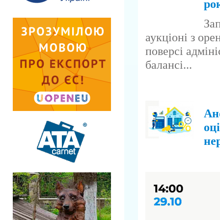
ро
За
аукціоні з ор
поверсі адміні
балансі...
Ан
оці
не