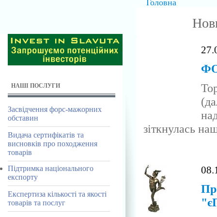
Головна
Нов
27.
ФО
То
НАШІ ПОСЛУГИ
(д
Засвідчення форс-мажорних
на
обставин
зіткнулась наш
Видача сертифікатів та
висновків про походження
товарів
08.
Підтримка національного
експорту
Пр
Експертиза кількості та якості
"є
товарів та послуг