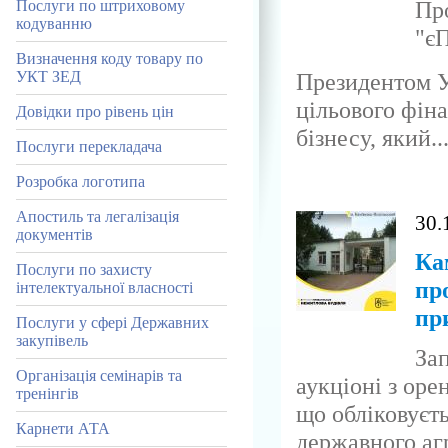
Пр
Послуги по штриховому
кодуванню
"є
Визначення коду товару по
Президентом У
УКТ ЗЕД
цільового фін
Довідки про рівень цін
бізнесу, який..
Послуги перекладача
Розробка логотипа
Апостиль та легалізація
30.
документів
Ка
Послуги по захисту
пр
інтелектуальної власності
пр
Послуги у сфері Державних
закупівель
За
Організація семінарів та
аукціоні з ор
тренінгів
що обліковуєть
Карнети АТА
державного агр