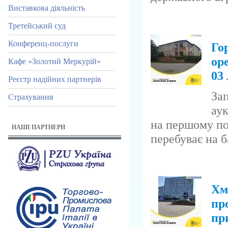
Виставкова діяльність
Третейський суд
Конференц-послуги
Го
ор
Кафе «Золотий Меркурій»
03
Реєстр надійних партнерів
За
Страхування
ау
на першому пов
НАШІ ПАРТНЕРИ
перебуває на ба
Хм
пр
пр