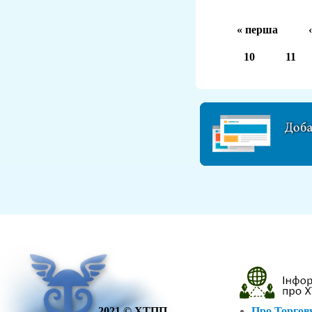
« перша
10
11
2021 © ХТПП
Про Торгов