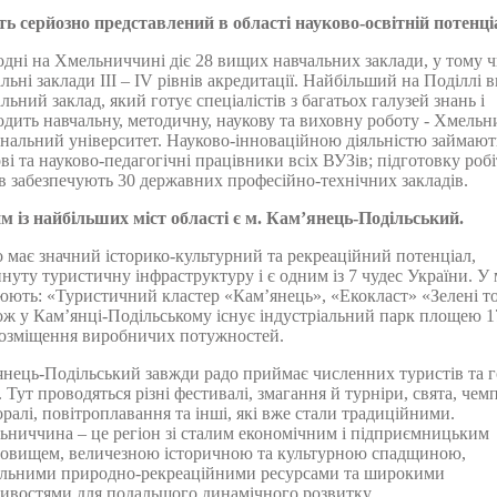
ть серйозно представлений в області науково-освітній потенці
дні на Хмельниччині діє 28 вищих навчальних заклади, у тому ч
льні заклади III – IV рівнів акредитації. Найбільший на Поділлі
льний заклад, який готує спеціалістів з багатьох галузей знань і
дить навчальну, методичну, наукову та виховну роботу - Хмель
нальний університет. Науково-інноваційною діяльністю займают
ві та науково-педагогічні працівники всіх ВУЗів; підготовку роб
в забезпечують 30 державних професійно-технічних закладів.
м із найбільших міст області є м. Кам’янець-Подільський.
 має значний історико-культурний та рекреаційний потенціал,
нуту туристичну інфраструктуру і є одним із 7 чудес України. У 
ють: «Туристичний кластер «Кам’янець», «Екокласт» «Зелені т
ож у Кам’янці-Подільському існує індустріальний парк площею 1
розміщення виробничих потужностей.
нець-Подільський завжди радо приймає численних туристів та г
. Тут проводяться різні фестивалі, змагання й турніри, свята, чем
оралі, повітроплавання та інші, які вже стали традиційними.
ниччина – це регіон зі сталим економічним і підприємницьким
довищем, величезною історичною та культурною спадщиною,
альними природно-рекреаційними ресурсами та широкими
ивостями для подальшого динамічного розвитку.