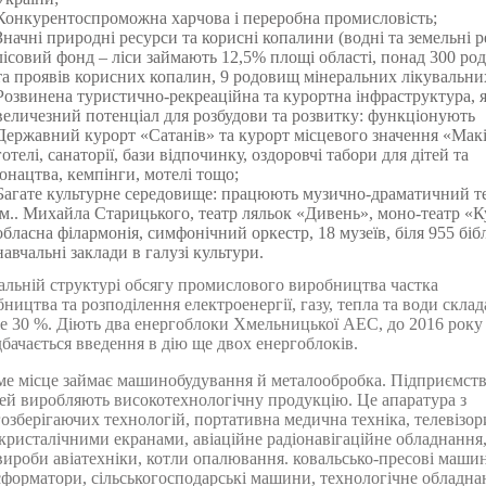
Конкурентоспроможна харчова і переробна промисловість;
Значні природні ресурси та корисні копалини (водні та земельні р
лісовий фонд – ліси займають 12,5% площі області, понад 300 ро
та проявів корисних копалин, 9 родовищ мінеральних лікувальних
Розвинена туристично-рекреаційна та курортна інфраструктура, я
величезний потенціал для розбудови та розвитку: функціонують
Державний курорт «Сатанів» та курорт місцевого значення «Макі
готелі, санаторії, бази відпочинку, оздоровчі табори для дітей та
юнацтва, кемпінги, мотелі тощо;
Багате культурне середовище: працюють музично-драматичний т
ім.. Михайла Старицького, театр ляльок «Дивень», моно-театр «К
обласна філармонія, симфонічний оркестр, 18 музеїв, біля 955 бібл
навчальні заклади в галузі культури.
альній структурі обсягу промислового виробництва частка
ництва та розподілення електроенергії, газу, тепла та води склад
е 30 %. Діють два енергоблоки Хмельницької АЕС, до 2016 року
бачається введення в дію ще двох енергоблоків.
ме місце займає машинобудування й металообробка. Підприємств
ей виробляють високотехнологічну продукцію. Це апаратура з
озберігаючих технологій, портативна медична техніка, телевізор
кристалічними екранами, авіаційне радіонавігаційне обладнання
ироби авіатехніки, котли опалювання. ковальсько-пресові маши
форматори, сільськогосподарські машини, технологічне обладна