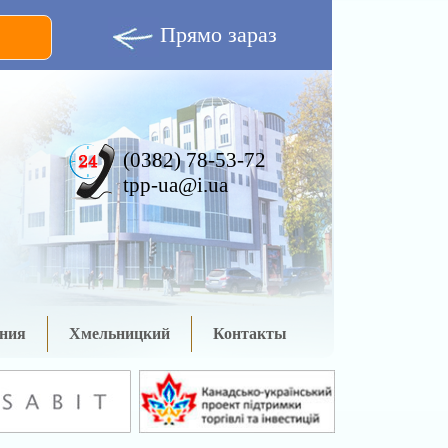
Прямо зараз
(0382) 78-53-72
tpp-ua@i.ua
ния
Хмельницкий
Контакты