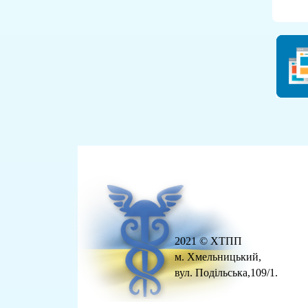
2021 © ХТПП
м. Хмельницький,
вул. Подільська,109/1.