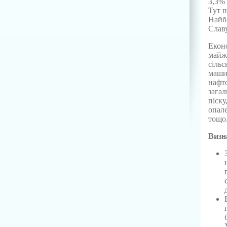
3,3% 
Тут п
Найбі
Славу
Еконо
майже
сільс
машин
нафто
загал
піску
опале
тощо
Визн