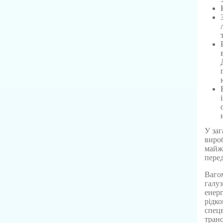
У заг
вироб
майж
перед
Ваго
галуз
енерг
рідко
спецв
транс