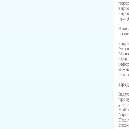
перер
вироб
вироб
праці
Внасл
розви
Зокре
Украї
бізне
лізин
інфор
міжна
якіст
Предс
Інду
проду
у за
Найпо
борош
Поділ
спожи