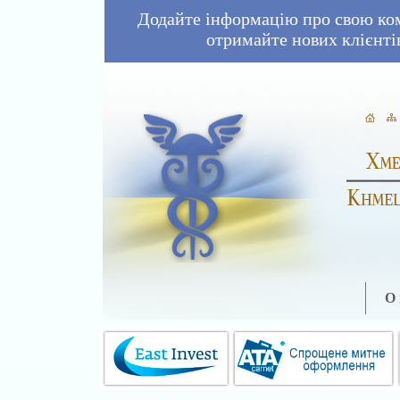
Додайте інформацію про свою ко
отримайте нових клієнті
О 