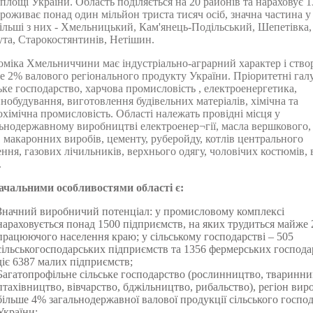
площі України. Область поділяється на 20 районів та нараховує 13
роживає понад один мільйон триста тисяч осіб, значна частина у 
льші з них - Хмельницький, Кам'янець-Подільський, Шепетівка,
та, Старокостянтинів, Нетішин.
міка Хмельниччини має індустріально-аграрний характер і ств
 2% валового регіонального продукту України. Пріоритетні галуз
ьке господарство, харчова промисловість , електроенергетика,
обудування, виготовлення будівельних матеріалів, хімічна та
хімічна промисловість. Області належать провідні місця у
ьнодержавному виробництві електроенер¬гії, масла вершкового,
, макаронних виробів, цементу, руберойду, котлів центрального
ння, газових лічильників, верхнього одягу, чоловічих костюмів, 
.
ачальними особливостями області є:
Значний виробничий потенціал: у промисловому комплексі
нараховується понад 1500 підприємств, на яких трудиться майже
працюючого населення краю; у сільському господарстві – 505
сільськогосподарських підприємств та 1356 фермерських господа
діє 6387 малих підприємств;
Багатопрофільне сільське господарство (рослинництво, тваринни
птахівництво, вівчарство, бджільництво, рибальство), регіон вир
більше 4% загальнодержавної валової продукції сільського госпо
України;