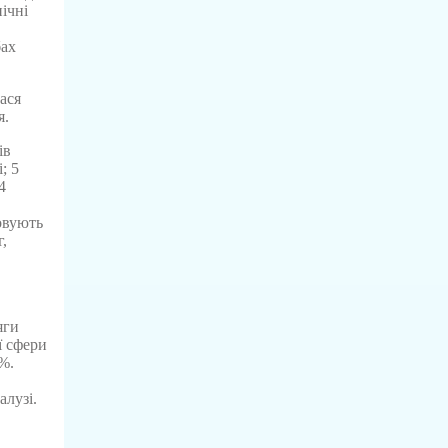
ічні
бах
ася
я.
ів
; 5
4
овують
,
яги
ї сфери
%.
алузі.