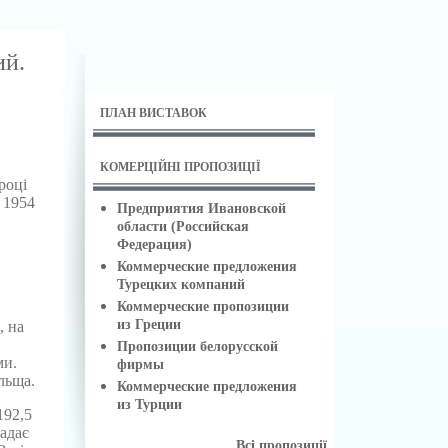
ий.
ПЛАН ВИСТАВОК
КОМЕРЦІЙНІ ПРОПОЗИЦІЇ
році
 1954
Предприятия Ивановской
области (Российская
Федерация)
Коммерческие предложения
Турецких компаний
Коммерческие пропозиции
из Греции
, на
Пропозиции белорусской
ми.
фирмы
льща.
Коммерческие предложения
из Турции
192,5
адає
Всі пропозиції