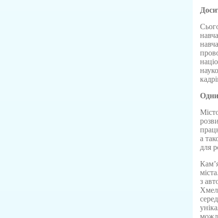
Доси
Сього
навча
навча
прово
націо
науко
кадрі
Одни
Місто
розви
працю
а так
для 
Кам’я
міста
з авт
Хмель
сере
унік
можл