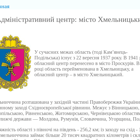
вная
дміністративний центр: місто Хмельницьк
У сучасних межах область (тоді Кам’янець-
Подільська) існує з 22 вересня 1937 року. В 1941 
обласний центр перенесено в місто Проскурів. В
році область перейменована в Хмельницьку, а
обласний центр – в місто Хмельницький.
ниччина розташована у західній частині Правобережжя України
нному заході Східноєвропейської рівнини. Межує з Вінницькою,
опільською, Рівненською, Житомирською, Чернівецькою областя
лижчі держави — Молдова, Румунія, Словаччина, Угорщина, По
жність області з півночі на південь - 256,2 км; із заходу на схід - 
мельниччина займає більше 20 тисяч квадратних кілометрів і скл