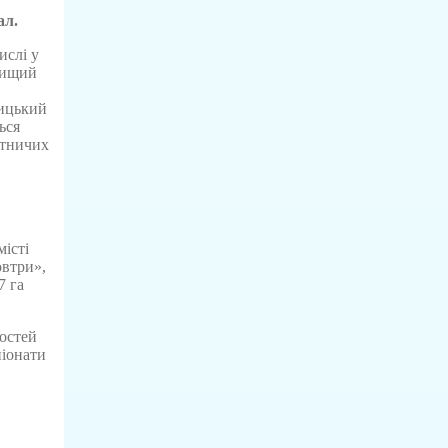
ал.
ислі у
 вищий
ницький
ься
ітничих
місті
овтри»,
7 га
остей
піонати