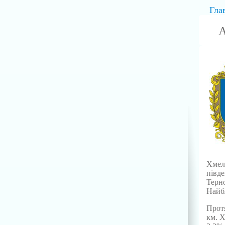
Гла
А
Хмель
півде
Терн
Найб
Протя
км. Х