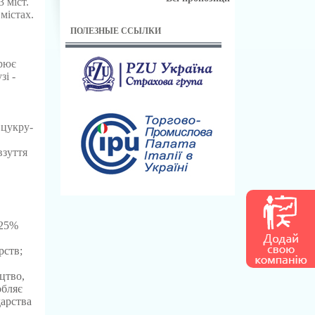
 міст.
містах.
ПОЛЕЗНЫЕ ССЫЛКИ
орює
і -
 цукру-
взуття
 25%
рств;
цтво,
обляє
дарства