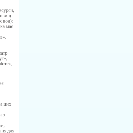
есурси,
довищ
 вод);
ка має
в»,
еатр
ут»,
іотек,
ає
а цих
и з
,
ни,
ння для