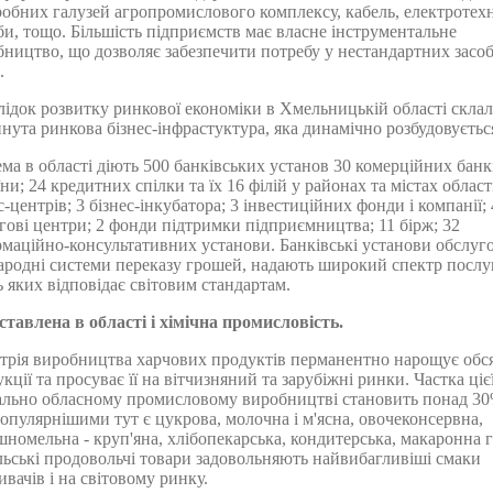
обних галузей агропромислового комплексу, кабель, електротехн
и, тощо. Більшість підприємств має власне інструментальне
ництво, що дозволяє забезпечити потребу у нестандартних засо
.
ідок розвитку ринкової економіки в Хмельницькій області склал
нута ринкова бізнес-інфрастуктура, яка динамічно розбудовуєтьс
ма в області діють 500 банківських установ 30 комерційних банк
ни; 24 кредитних спілки та їх 16 філій у районах та містах області
с-центрів; 3 бізнес-інкубатора; 3 інвестиційних фонди і компанії; 
гові центри; 2 фонди підтримки підприємництва; 11 бірж; 32
маційно-консультативних установи. Банківські установи обслуг
родні системи переказу грошей, надають широкий спектр послуг
ь яких відповідає світовим стандартам.
тавлена в області і хімічна промисловість.
стрія виробництва харчових продуктів перманентно нарощує обс
кції та просуває її на вітчизняний та зарубіжні ринки. Частка ціє
гально обласному промисловому виробництві становить понад 30
пулярнішими тут є цукрова, молочна і м'ясна, овочеконсервна,
номельна - круп'яна, хлібопекарська, кондитерська, макаронна г
ьські продовольчі товари задовольняють найвибагливіші смаки
вачів і на світовому ринку.