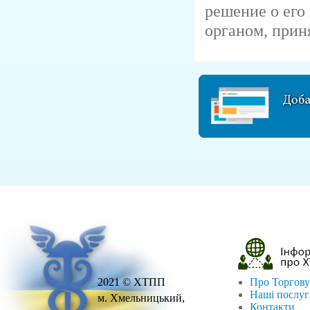
решение о его
органом, прин
2021 © ХТПП
Про Торгову
Наші послу
м. Хмельницький,
Контакти