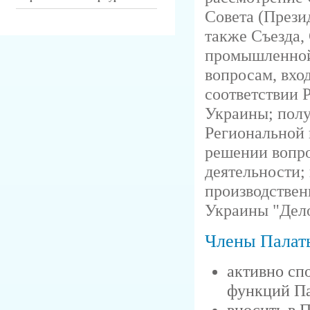
Совета (Прези
также Съезда,
промышленной
вопросам, вхо
соответствии 
Украины; пол
Региональной 
решении вопро
деятельности;
производстве
Украины "Дело
Члены Палат
активно сп
функций Па
вносить в 