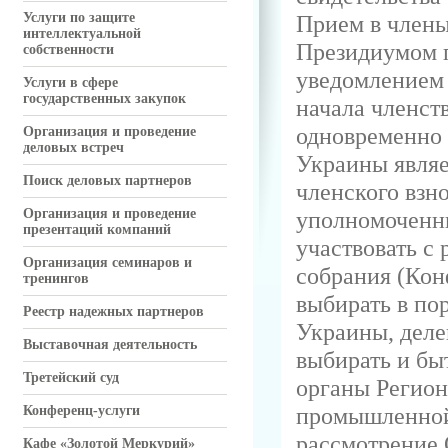
Услуги по защите
Прием в члены
интеллектуальной
Президиумом 
собственности
уведомлением
Услуги в сфере
государственных закупок
начала членст
одновременно 
Организация и проведение
деловых встреч
Украины являе
Поиск деловых партнеров
членского взн
Организация и проведение
уполномоченны
презентаций компаний
участвовать с
Организация семинаров и
собрания (Кон
тренингов
выбирать в по
Реестр надежных партнеров
Украины, деле
Выставочная деятельность
выбирать и бы
Третейский суд
органы Регион
промышленной
Конференц-услуги
рассмотрение 
Кафе «Золотой Меркурий»