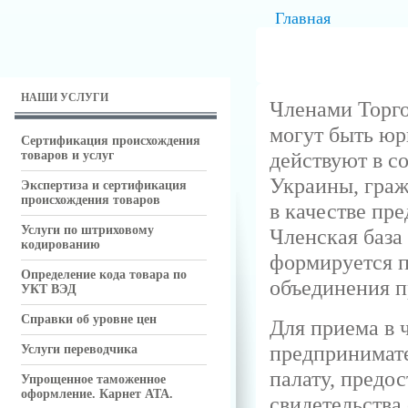
Главная
НАШИ УСЛУГИ
Членами Торг
могут быть юр
Сертификация происхождения
действуют в с
товаров и услуг
Украины, граж
Экспертиза и сертификация
происхождения товаров
в качестве пр
Услуги по штриховому
Членская база
кодированию
формируется п
Определение кода товара по
объединения п
УКТ ВЭД
Справки об уровне цен
Для приема в 
предпринимате
Услуги переводчика
палату, предо
Упрощенное таможенное
оформление. Карнет АТА.
свидетельства