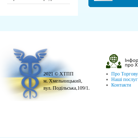
2021 © ХТПП
Про Торгову
Наші послу
м. Хмельницький,
Контакти
вул. Подільська,109/1.