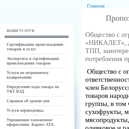
Главная
Пропо
НАШИ УСЛУГИ
Общество с ог
«НИКАЛЕТ», д
Сертификация происхождения
ТПП, заинтере
товаров и услуг
потребления п
Экспертиза и сертификация
происхождения товаров
Общество с о
Услуги по штриховому
кодированию
ответственно
член Белорусс
Определение кода товара по
УКТ ВЭД
товаров народ
Справки об уровне цен
группы, в том 
сухофрукты, м
Услуги переводчика
мясопродукты,
Упрощенное таможенное
оформление. Карнет АТА.
оливковое и р