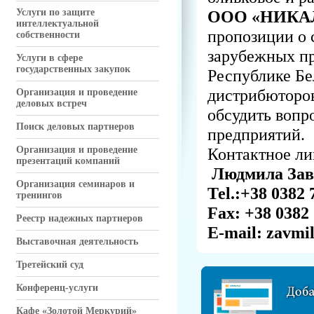
Услуги по защите
ООО «НИКА
интеллектуальной
пропозиции о 
собственности
зарубежных пр
Услуги в сфере
государственных закупок
Республике Бе
дистрибюторов
Организация и проведение
деловых встреч
обсудить вопр
Поиск деловых партнеров
предприятий.
Организация и проведение
Контактное ли
презентаций компаний
Людмила Зав
Организация семинаров и
Теl.:+38 0382 
тренингов
Fax: +38 0382
Реестр надежных партнеров
E-mail: zavmi
Выставочная деятельность
Третейский суд
Конференц-услуги
Кафе «Золотой Меркурий»