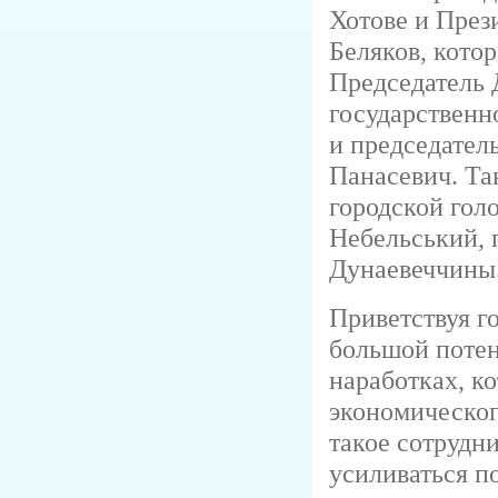
Хотове и Пре
Беляков, кото
Председатель 
государствен
и председател
Панасевич. Та
городской гол
Небельський, 
Дунаевеччины
Приветствуя г
большой потен
наработках, к
экономического
такое сотрудни
усиливаться п