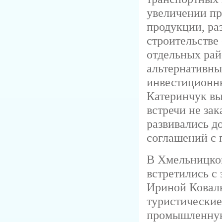
увеличении п
продукции, ра
строительстве
отдельных рай
альтернативны
инвестиционны
Катеринчук вы
встречи не зак
развивались д
соглашений с 
В Хмельницком
встретились с
Ириной Коваль
туристические
промышленную 