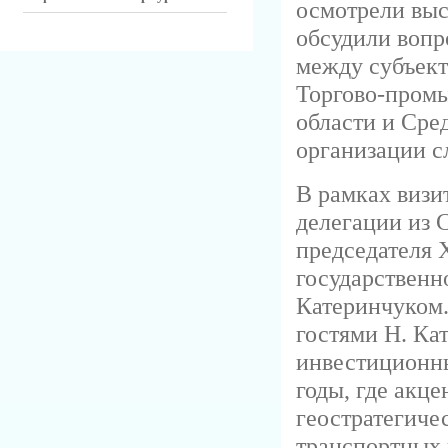
осмотрели выс
обсудили вопр
между субъект
Торгово-пром
области и Сре
организации с
В рамках визит
делегации из 
председателя 
государствен
Катеринчуком.
гостями Н. Ка
инвестиционны
годы, где акц
геостратегич
транспортных 