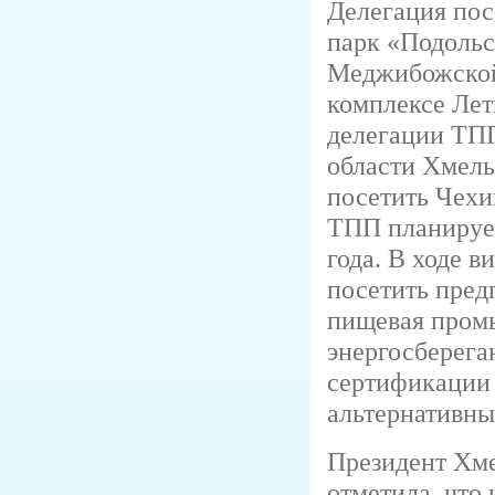
Делегация по
парк «Подольс
Меджибожской
комплексе Лет
делегации ТП
области Хмел
посетить Чехи
ТПП планирует
года. В ходе 
посетить пред
пищевая промы
энергосберега
сертификации
альтернативны
Президент Хм
отметила, что