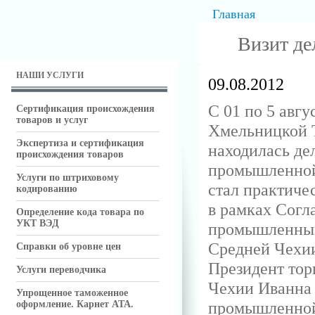
Главная
Визит де
НАШИ УСЛУГИ
09.08.2012
С 01 по 5 авг
Сертификация происхождения
товаров и услуг
Хмельницкой 
Экспертиза и сертификация
находилась де
происхождения товаров
промышленной 
Услуги по штриховому
стал практиче
кодированию
в рамках Согл
Определение кода товара по
УКТ ВЭД
промышленным
Средней Чехии
Справки об уровне цен
Президент то
Услуги переводчика
Чехии Иванна 
Упрощенное таможенное
промышленной
оформление. Карнет АТА.