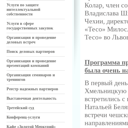
Колар, член с
Услуги по защите
интеллектуальной
Владислава Ши
собственности
Чехии, директ
Услуги в сфере
«Тесо» Милос
государственных закупок
Тесо» во Льво
Организация и проведение
деловых встреч
Поиск деловых партнеров
Программа пр
Организация и проведение
презентаций компаний
была очень н
Организация семинаров и
тренингов
В первый день
Реестр надежных партнеров
Хмельницкую 
встретились 
Выставочная деятельность
Натальей Беля
Третейский суд
встречи чешск
Конференц-услуги
направлениям
Кафе «Золотой Меркурий»