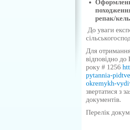
Оформленн
походження
репак/кель
До уваги експ
сільськогоспод
Для отримання
відповідно до 
року # 1256
ht
pytannia-pidtv
okremykh-vydi
звертатися з з
документів.
Перелік докум