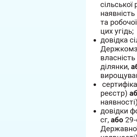
сільської 
наявність
та робочої
цих угідь;
довідка сі
Держкомз
власність
ділянки,
а
вирощуван
сертифіка
реєстр)
а
наявності)
довідки ф
сг,
або
29-
Державної