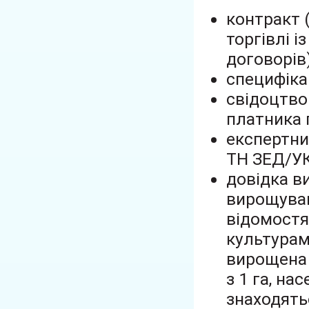
контракт 
торгівлі 
договорів)
специфіка
свідоцтво
платника 
експертни
ТН ЗЕД/У
довідка в
вирощуван
відомостя
культурами
вирощена 
з 1 га, на
знаходятьс