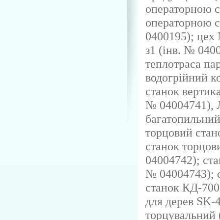
операторною с
операторною с
0400195); цех
з1 (інв. № 040
теплотраса пар
водогрійний к
станок вертик
№ 04004741), 
багатопильний
торцовий стан
станок торцов
04004742); ст
№ 04004743); 
станок КД-700
для дерев SK-4
торцувальний 