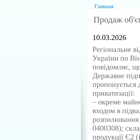
Главная
Продаж об'єк
10.03.2026
Регіональне в
України по Ві
повідомляє, що
Державне пі
пропонується 
приватизації:
– окреме майно
входом в підва
розпилювання 
0400308); скла
продукції Є2 (