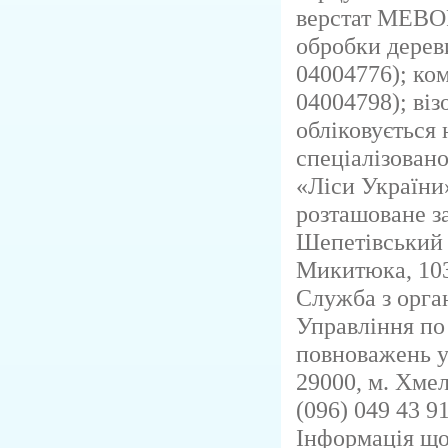
верстат MEBOR
обробки дерев
04004776); ко
04004798); віз
обліковується
спеціалізован
«Ліси України
розташоване з
Шепетівський р
Микитюка, 10
Служба з орган
Управління по
повноважень у
29000, м. Хмел
(096) 049 43 91
Інформація що