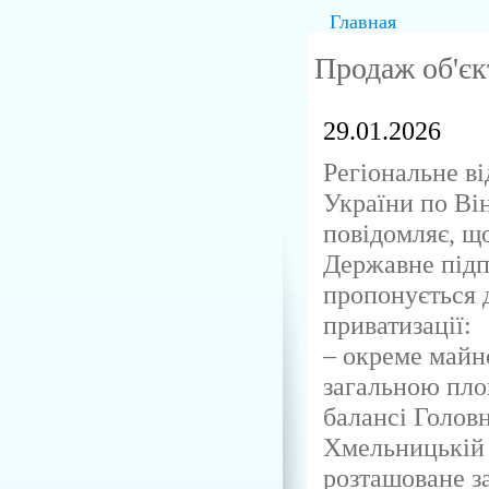
Главная
Продаж об'єкт
29.01.2026
Регіональне в
України по Ві
повідомляє, що
Державне пі
пропонується 
приватизації:
– окреме майно
загальною площ
балансі Голов
Хмельницькій 
розташоване з