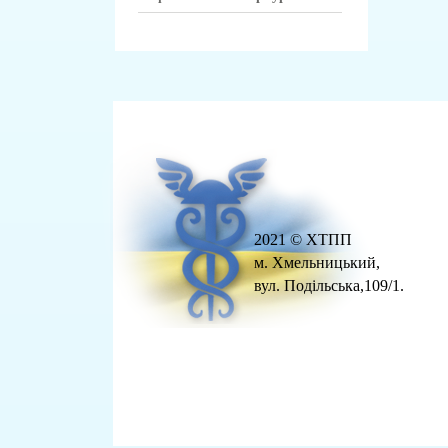
2021 © ХТПП
м. Хмельницький,
вул. Подільська,109/1.