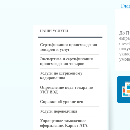
Гла
НАШИ УСЛУГИ
До П
емір
diese
Сертификация происхождения
покуп
товаров и услуг
уклас
умова
Экспертиза и сертификация
происхождения товаров
Услуги по штриховому
кодированию
Определение кода товара по
УКТ ВЭД
Справки об уровне цен
Услуги переводчика
Упрощенное таможенное
оформление. Карнет АТА.