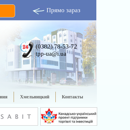
Прямо зараз
(0382) 78-53-72
tpp-ua@i.ua
ния
Хмельницкий
Контакты