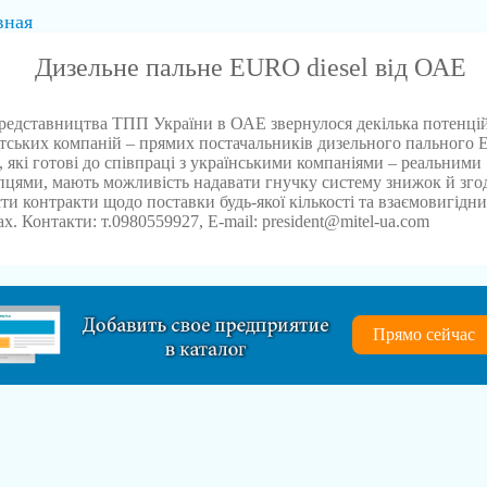
вная
Дизельне пальне EURO diesel від ОАЕ
редставництва ТПП України в ОАЕ звернулося декілька потенці
атських компаній – прямих постачальників дизельного пального
l, які готові до співпраці з українськими компаніями – реальними
цями, мають можливість надавати гнучку систему знижок й зго
ти контракти щодо поставки будь-якої кількості та взаємовигідн
х. Контакти: т.0980559927, E-mail: president@mitel-ua.com
Прямо сейчас