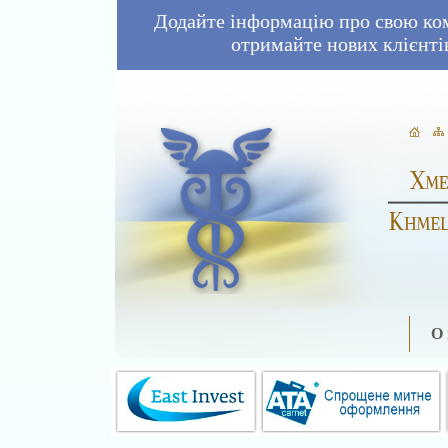
Додайте інформацію про свою ко
отримайте нових клієнті
О 