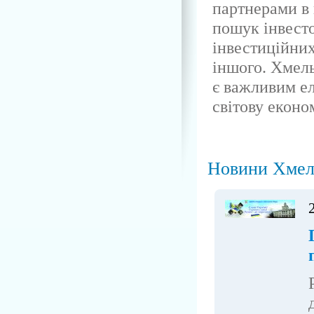
партнерами в г
пошук інвесто
інвестиційних
іншого. Хмел
є важливим ел
світову еконо
Новини Хмел