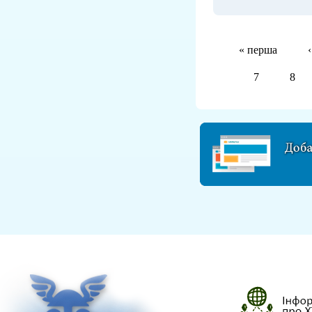
« перша
7
8