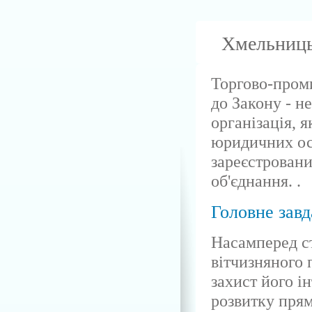
Хмельниць
Торгово-проми
до Закону - 
організація, 
юридичних осі
зареєстровани
об'єднання. .
Головне завд
Насамперед с
вітчизняного 
захист його ін
розвитку прям