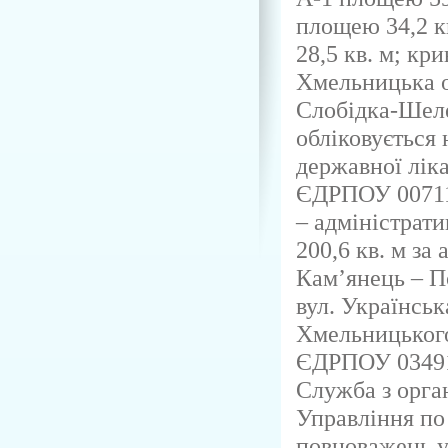
площею 34,2 к
28,5 кв. м; кр
Хмельницька о
Слобідка-Шелех
обліковується
державної ліка
ЄДРПОУ 0071
– адміністрат
200,6 кв. м за
Кам’янець – П
вул. Українськ
Хмельницького 
ЄДРПОУ 0349
Служба з орган
Управління по
повноважень у