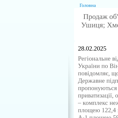
Головна
Продаж об'
Ушиця; Хме
28.02.2025
Регіональне в
України по Ві
повідомляє, що
Державне пі
пропонуються 
приватизації, 
– комплекс не
площею 122,4 к
А-1 площею 59,