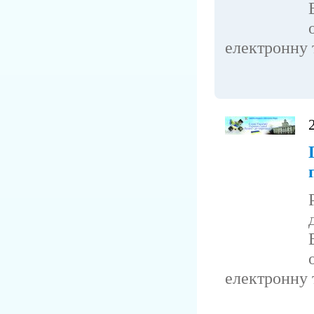
електронну т
електронну т