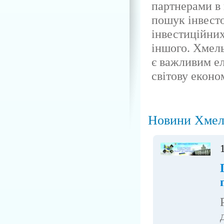
партнерами в г
пошук інвесто
інвестиційних
іншого. Хмел
є важливим ел
світову еконо
Новини Хмел