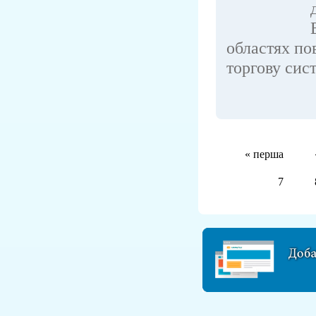
областях по
торгову сист
« перша
7