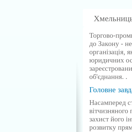
Хмельниць
Торгово-проми
до Закону - 
організація, 
юридичних осі
зареєстровани
об'єднання. .
Головне завд
Насамперед с
вітчизняного 
захист його ін
розвитку прям