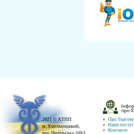
2021 © ХТПП
Про Торгову
Наші послу
м. Хмельницький,
Контакти
вул. Подільська,109/1.