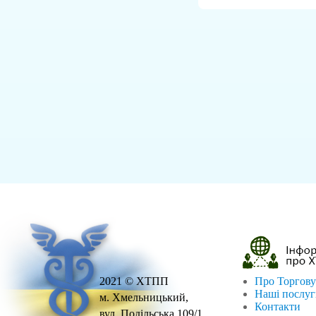
2021 © ХТПП
Про Торгову
Наші послу
м. Хмельницький,
Контакти
вул. Подільська,109/1.