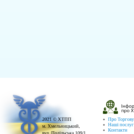
2021 © ХТПП
Про Торгову
Наші послу
м. Хмельницький,
Контакти
вул. Подільська,109/1.