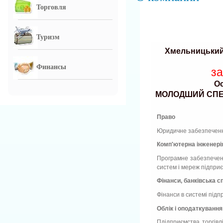
Торговля
Туризм
Хмельницький
Финансы
з
Ос
МОЛОДШИЙ СПЕЦ
Право
Юридичне забезпечення
Комп'ютерна інженері
Програмне забезпеченн
систем і мереж підпри
Фінанси, банківська с
Фінанси в системі підп
Облік і оподаткування
Пдідприємства торгівлі