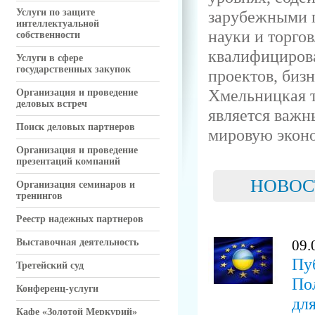
Услуги по защите
зарубежными п
интеллектуальной
науки и торго
собственности
квалифициров
Услуги в сфере
государственных закупок
проектов, бизн
Хмельницкая 
Организация и проведение
деловых встреч
является важн
Поиск деловых партнеров
мировую экон
Организация и проведение
презентаций компаний
НОВОС
Организация семинаров и
тренингов
Реестр надежных партнеров
Выставочная деятельность
09.
Пу
Третейский суд
По
Конференц-услуги
дл
Кафе «Золотой Меркурий»