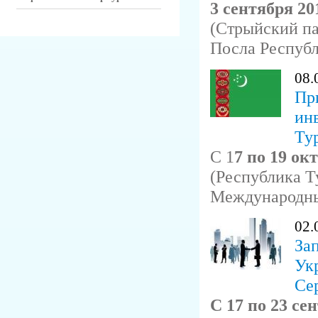
3 сентября 2
(Стрыйский па
Посла Республ
08.
Пр
ин
Ту
С 1
7 по 19 ок
(Республика Т
Международны
02.
За
Ук
Се
С 17 по 23 сен