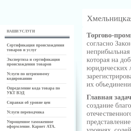
Хмельницкая
НАШИ УСЛУГИ
Торгово-про
согласно Зако
Сертификация происхождения
неприбыльная 
товаров и услуг
которая на до
Экспертиза и сертификация
происхождения товаров
юридических 
Услуги по штриховому
зарегистриров
кодированию
их объединени
Определение кода товара по
УКТ ВЭД
Главная зада
Справки об уровне цен
создание благ
отечественног
Услуги переводчика
представление
Упрощенное таможенное
оформление. Карнет АТА.
уровнях, соде