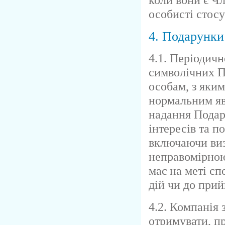
особисті стос
4. Подарунки
4.1. Періодич
символічних П
особам, з яким
нормальним яв
надання Подар
інтересів та п
включаючи виз
неправомірною
має на меті с
дій чи до прий
4.2. Компанія
отримувати, п