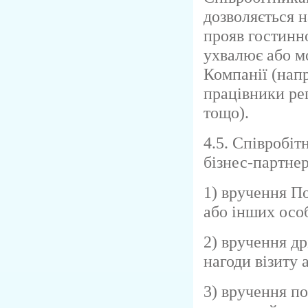
дозволяється 
прояв гостинн
ухвалює або м
Компанії (напр
працівники ре
тощо).
4.5. Співробі
бізнес-партне
1) вручення П
або інших осо
2) вручення др
нагоди візиту 
3) вручення по