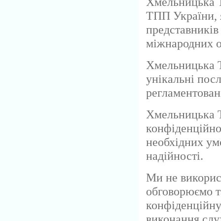
Хмельницька 
ТПП України, 
представників 
міжнародних о
Хмельницька Т
унікальні пос
регламентован
Хмельницька Т
конфіденційної
необхідних умо
надійності.
Ми не викорис
обговорюємо т
конфіденційну
виконання слу