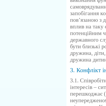
самоврядуванн
запобігання ко
пов’язаною з 
вплив на таку
потенційним ч
державного сл
бути близькі р
дружина, діти,
дружина дитини
3. Конфлікт і
3.1. Співробі
інтересів – си
перешкоджає (
неупереджено