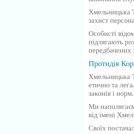
Хмельницька Т
захист персон
Особисті відом
підлягають роз
передбачених 
Протидія Кор
Хмельницька Т
етично та лега
законів і норм.
Ми наполягаєм
від імені Хме
Своїх постача