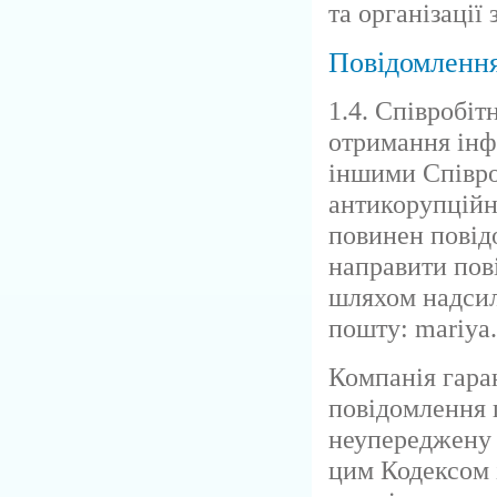
та організації
Повідомленн
1.4. Співробіт
отримання інф
іншими Співро
антикорупційн
повинен повід
направити пов
шляхом надсил
пошту: mariya
Компанія гара
повідомлення 
неупереджену о
цим Кодексом 