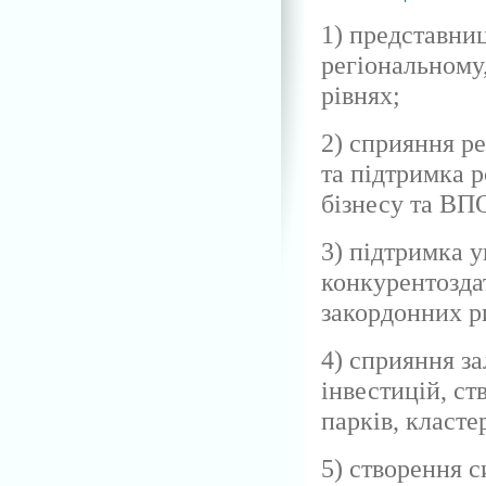
1) представниц
регіональному
рівнях;
2) сприяння р
та підтримка р
бізнесу та ВП
3) підтримка 
конкурентозда
закордонних р
4) сприяння з
інвестицій, ст
парків, класте
5) створення 