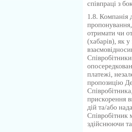
співпраці з бо
1.8. Компанія 
пропонування,
отримати чи о
(хабарів), як у
взаємовідноси
Співробітники
опосередкован
платежі, незал
пропозицію Де
Співробітника,
прискорення в
дій та/або над
Співробітник 
здійснюючи та