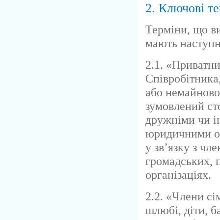
2. Ключові т
Терміни, що в
мають наступн
2.1. «Приватни
Співробітника
або немайновог
зумовлений ст
дружніми чи і
юридичними ос
у зв’язку з чл
громадських, 
організаціях.
2.2. «Члени сі
шлюбі, діти, б