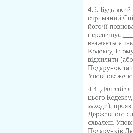
4.3. Будь-який
отриманий Спі
його/її повнов
перевищує ___
вважається та
Кодексу, і том
відхилити (аб
Подарунок та 
Уповноважено
4.4. Для забез
цього Кодексу,
заходи), прояв
Державного сл
схвалені Упо
Подарунків Д