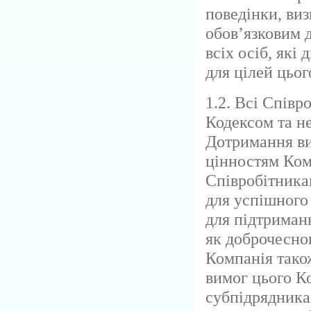
поведінки, виз
обов’язковим 
всіх осіб, які 
для цілей цьог
1.2. Всі Спів
Кодексом та н
Дотримання ви
цінностям Ком
Співробітника
для успішного
для підтриман
як доброчесног
Компанія тако
вимог цього Ко
субпідрядника