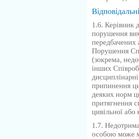
Відповідальн
1.6. Керівник 
порушення вим
передбачених 
Порушення Спі
(зокрема, недо
інших Співробі
дисциплінарні
припинення ци
деяких норм ц
притягнення сп
цивільної або 
1.7. Недотрим
особою може м