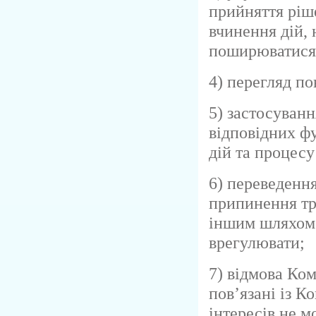
прийняття ріш
вчинення дій,
поширюватися 
4) перегляд п
5) застосуван
відповідних ф
дій та процесу
6) переведенн
припинення тр
іншим шляхом 
врегулювати;
7) відмова Ком
пов’язані із К
інтересів не 