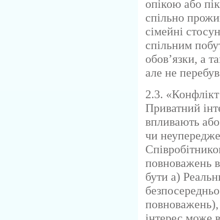
опікою або пік
спільно прожи
сімейні стосун
спільним побу
обов’язки, а т
але не перебу
2.3. «Конфлікт
Приватний інте
впливають або
чи неупередже
Співробітнико
повноважень в
бути а) Реаль
безпосередньо
повноважень),
інтерес може 