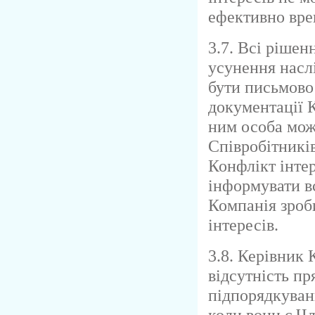
ефективно вре
3.7. Всі рішен
усунення насл
бути письмово 
документації 
ним особа мож
Співробітникі
Конфлікт інте
інформувати вс
Компанія зроб
інтересів.
3.8. Керівник 
відсутність п
підпорядкуван
коли вони є Чл