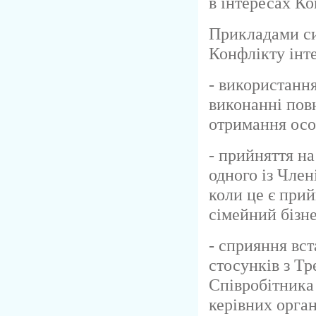
в інтересах Ко
Прикладами си
Конфлікту інте
- використанн
виконанні пов
отримання осо
- прийняття н
одного із Член
коли це є при
сімейний бізне
- сприяння вс
стосунків з Тр
Співробітника
керівних орга