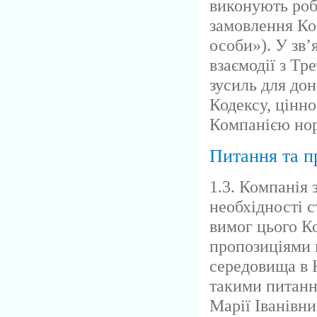
виконують роб
замовлення Ком
особи»). У зв’
взаємодії з Тр
зусиль для до
Кодексу, цінн
Компанією нор
Питання та п
1.3. Компанія 
необхідності 
вимог цього Ко
пропозиціями 
середовища в 
такими питанн
Марії Іванівни