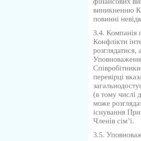
фінансових ви
виникненню Ко
повинні невід
3.4. Компанія 
Конфлікти інт
розглядатися, 
Уповноваженим
Співробітники
перевірці вказ
загальнодосту
(в тому числі 
може розглядат
існування Прив
Членів сім’ї.
3.5. Уповнова