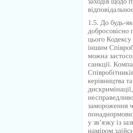
заходів щодо 
відповідальнос
1.5. До будь-я
добросовісно 
цього Кодексу
іншим Співроб
можна застосо
санкції. Компа
Співробітників
керівництва та 
дискримінації,
несправедливої
замороження ч
понаднормових
у зв’язку із з
наміром здійс