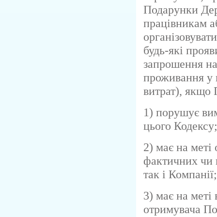
Подарунки Де
працівникам а
організовувати
будь-які прояв
запрошення на
проживання у 
витрат), якщо
1) порушує ви
цього Кодексу
2) має на меті
фактичних чи 
так і Компанії;
3) має на меті
отримувача По