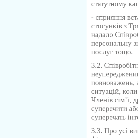
статутному кап
- сприяння вс
стосунків з Т
надало Співроб
персональну з
послуг тощо.
3.2. Співробі
неупередженим
повноважень, 
ситуацій, коли
Членів сім’ї, 
суперечити аб
суперечать інт
3.3. Про усі в