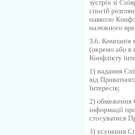
зустріч зі Спі
спосіб розгля
навколо Конфл
належного вре
3.6. Компанія 
(окремо або в
Конфлікту інт
1) надання Сп
від Приватног
Інтересів;
2) обмеження 
інформації про
стосуватися П
3) усунення Сп