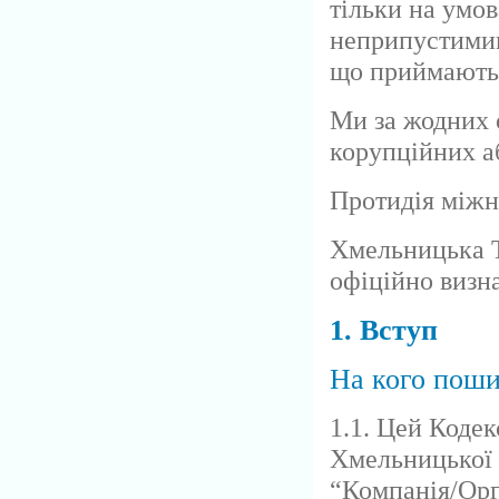
тільки на умов
неприпустимим
що приймають
Ми за жодних 
корупційних аб
Протидія міжн
Хмельницька Т
офіційно визна
1. Вступ
На кого поши
1.1. Цей Коде
Хмельницької 
“Компанія/Орг