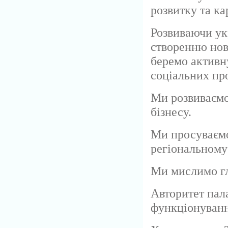
розвитку та ка
Розвиваючи ук
створенню нов
беремо активну
соціальних пр
Ми розвиваємо
бізнесу.
Ми просуваємо
регіональному
Ми мислимо гл
Авторитет пал
функціонування