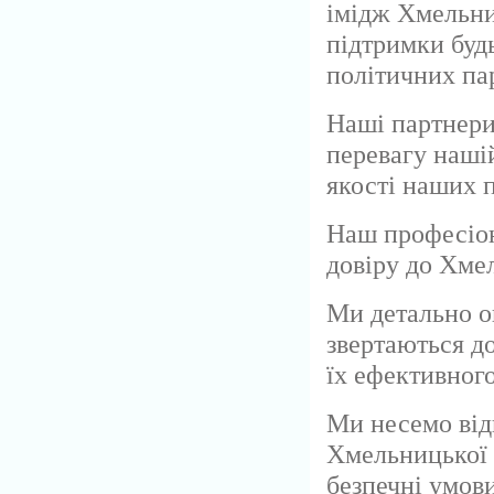
імідж Хмельни
підтримки будь
політичних пар
Наші партнери 
перевагу наші
якості наших п
Наш професіон
довіру до Хме
Ми детально о
звертаються до
їх ефективног
Ми несемо від
Хмельницької 
безпечні умов