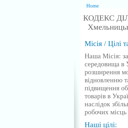
Home
КОДЕКС ДІ
Хмельницьк
Місія / Цілі т
Наша Місія: з
середовища в У
розширення м
відновленню т
підвищення об
товарів в Укра
наслідок збіль
робочих місць
Наші цілі: