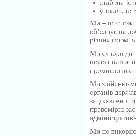
стабільніст
унікальніст
Ми – незалежн
об’єднує на д
різних форм вл
Ми суворо дот
щодо політичн
промислових гр
Ми здійснюємо
органів держав
зацікавленост
правомірні за
адміністратив
Ми не викорис