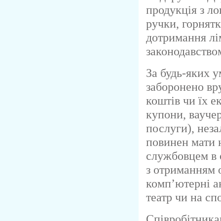
продукція з ло
ручки, горнятк
дотримання лі
законодавство
За будь-яких 
заборонено вр
коштів чи їх е
купони, ваучер
послуги), нез
повинен мати 
службовцем в 
з отриманням 
комп’ютерні а
театр чи на сп
Співробітника