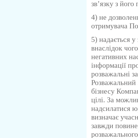
зв’язку з його
4) не дозволе
отримувача По
5) надається у
внаслідок чого
негативних нас
інформації пр
розважальні за
Розважальний 
бізнесу Компан
цілі. За можли
надсилатися ю
визначає учас
завжди повине
розважального 