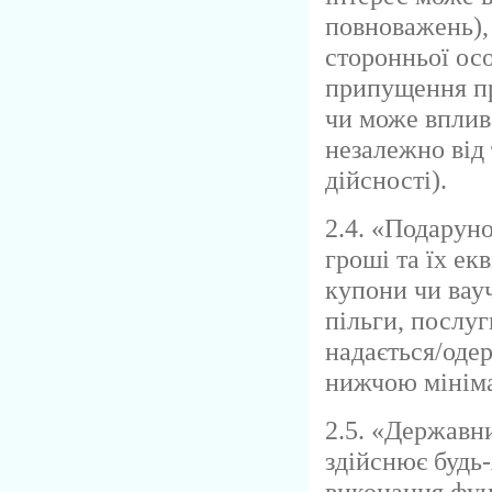
повноважень),
сторонньої ос
припущення пр
чи може вплив
незалежно від 
дійсності).
2.4. «Подаруно
гроші та їх ек
купони чи вау
пільги, послуг
надається/одер
нижчою мініма
2.5. «Державн
здійснює будь-
виконання фун