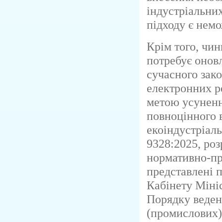
індустріальних
підходу є нем
Крім того, чи
потребує онов
сучасного зако
електронних ре
метою усуненн
повноцінного 
екоіндустріал
9328:2025, роз
нормативно-пра
представлені п
Кабінету Міні
Порядку веден
(промислових)