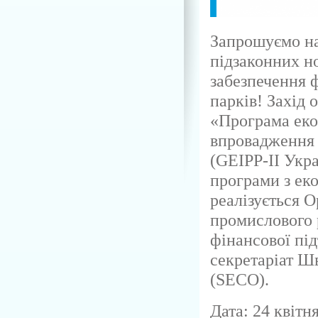
Запрошуємо на
підзаконних н
забезпечення 
парків! Захід 
«Програма екоі
впровадження 
(GEIPP-II Укр
програми з ек
реалізується 
промислового 
фінансової пі
секретаріат Ш
(SECO).
Дата: 24 квітн