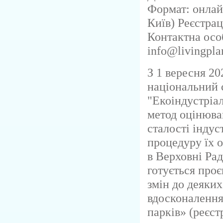
Формат: онлай
Київ) Реєстрац
Контактна особ
info@livingpla
З 1 вересня 20
національний 
"Екоіндустріал
метод оцінюва
сталості індус
процедуру їх о
в Верховні Рад
готується про
змін до деяких
вдосконалення
парків» (реєс