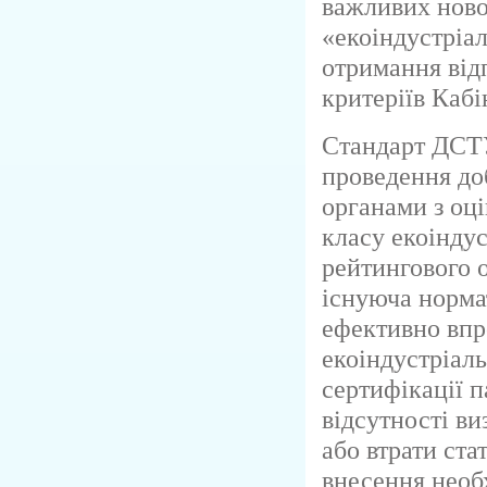
важливих новов
«екоіндустріа
отримання від
критеріїв Кабі
Стандарт ДСТУ
проведення до
органами з оці
класу екоіндус
рейтингового 
існуюча норма
ефективно вп
екоіндустріаль
сертифікації п
відсутності ви
або втрати ста
внесення необх