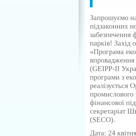
Запрошуємо на
підзаконних н
забезпечення 
парків! Захід 
«Програма екоі
впровадження 
(GEIPP-II Укр
програми з ек
реалізується 
промислового 
фінансової пі
секретаріат Ш
(SECO).
Дата: 24 квітн