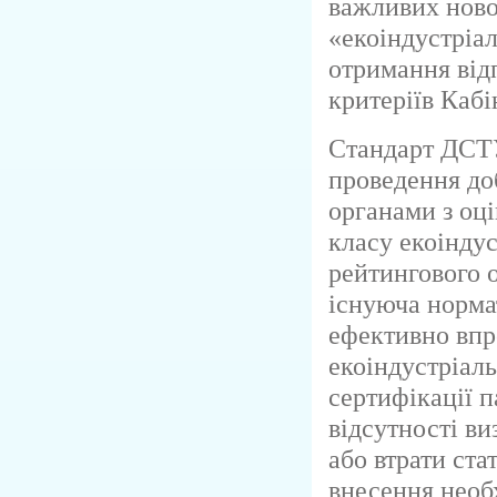
важливих новов
«екоіндустріа
отримання від
критеріїв Кабі
Стандарт ДСТУ
проведення до
органами з оці
класу екоіндус
рейтингового 
існуюча норма
ефективно вп
екоіндустріаль
сертифікації п
відсутності ви
або втрати ста
внесення необх