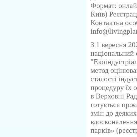
Формат: онлай
Київ) Реєстрац
Контактна особ
info@livingpla
З 1 вересня 20
національний 
"Екоіндустріал
метод оцінюва
сталості індус
процедуру їх о
в Верховні Рад
готується про
змін до деяких
вдосконалення
парків» (реєс