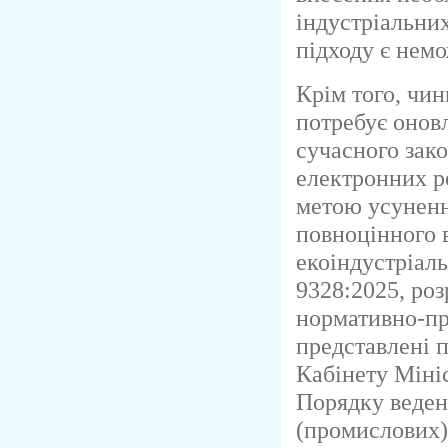
індустріальних
підходу є нем
Крім того, чи
потребує онов
сучасного зако
електронних ре
метою усуненн
повноцінного 
екоіндустріал
9328:2025, роз
нормативно-пра
представлені п
Кабінету Міні
Порядку веден
(промислових)