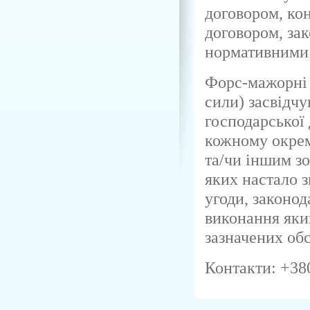
договором, ко
договором, за
нормативними
Форс-мажорні 
сили) засвідчу
господарської 
кожному окрем
та/чи іншим з
яких настало з
угоди, законод
виконання яки
зазначених об
Контакти: +38