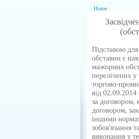
Home
Засвідче
(обс
Підставою для
обставин є ная
мажорних обст
перелічених у 
торгово-промис
від 02.09.2014
за договором,
договором, за
іншими нормат
зобов'язання 
виконання у т