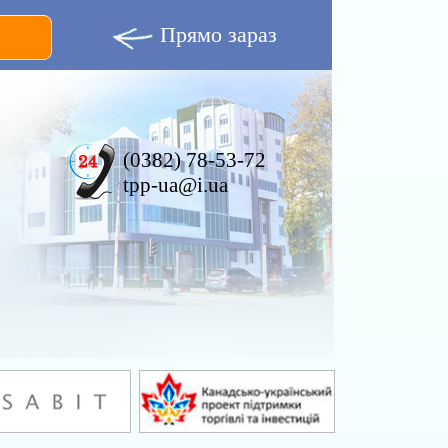
Прямо зараз
(0382) 78-53-72
tpp-ua@i.ua