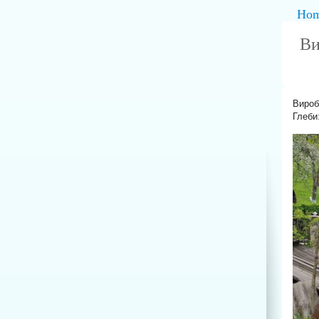
Ho
Ви
Вироб
Глеби