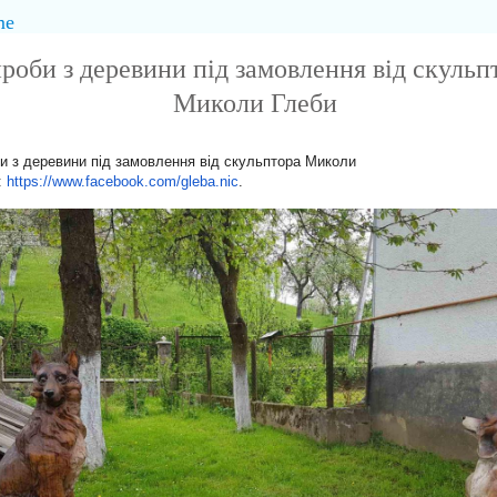
me
роби з деревини під замовлення від скульп
Миколи Глеби
и з деревини під замовлення від скульптора Миколи
:
https://www.facebook.com/gleba
.nic
.