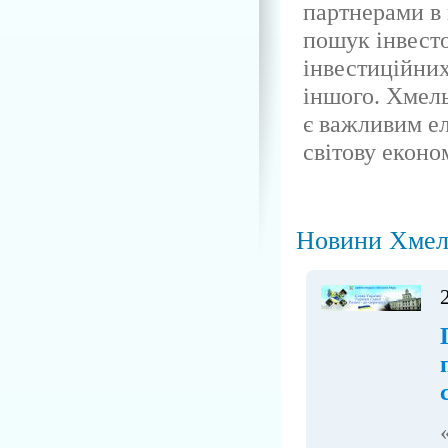
партнерами в г
пошук інвесто
інвестиційних
іншого. Хмел
є важливим ел
світову еконо
Новини Хмел