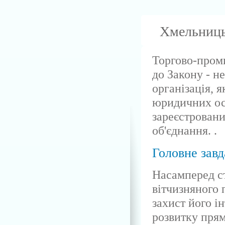
Хмельниць
Торгово-проми
до Закону - 
організація, 
юридичних осі
зареєстровани
об'єднання. .
Головне завд
Насамперед с
вітчизняного 
захист його ін
розвитку прям