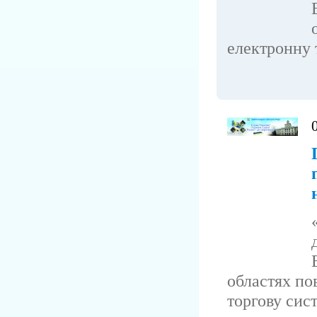
електронну т
областях по
торгову сист