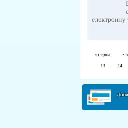
електронну т
« перша
‹ 
13
14