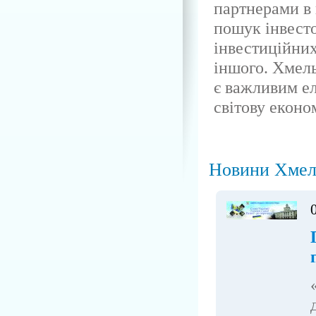
партнерами в г
пошук інвесто
інвестиційних
іншого. Хмел
є важливим ел
світову еконо
Новини Хмел