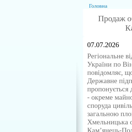
Головна
Продаж об
К
07.07.2026
Регіональне в
України по Ві
повідомляє, що
Державне пі
пропонується д
- окреме майн
споруда цивіл
загальною п
Хмельницька о
Кам’янець-Под