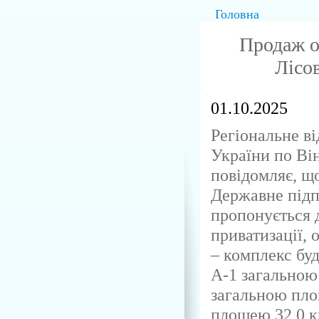
Головна
Продаж об
Лісо
01.10.2025
Регіональне в
України по Ві
повідомляє, що
Державне пі
пропонується 
приватизації, 
– комплекс буд
А-1 загальною 
загальною площ
площею 32,0 к