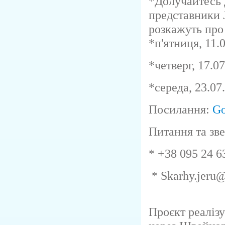
*Долучайтесь д
представники
розкажуть про
*п'ятниця, 11.
*четверг, 17.07
*середа, 23.07
Посилання:
Go
Питання та зв
* +38 095 24 6
* Skarhy.jeru
Проєкт реаліз