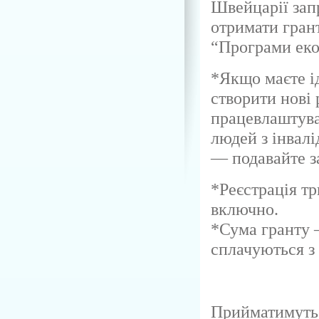
Швейцарії зап
отримати грант
“Програми еко
*Якщо маєте і
створити нові 
працевлаштува
людей з інвал
— подавайте з
*Реєстрація т
включно.
*Сума гранту —
сплачуються з 
Прийматимутьс