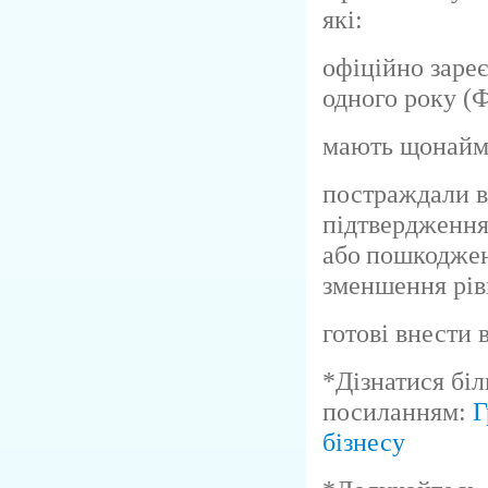
які:
офіційно заре
одного року 
мають щонайм
постраждали в
підтвердження
або пошкодженн
зменшення рів
готові внести 
*Дізнатися біл
посиланням:
Г
бізнесу