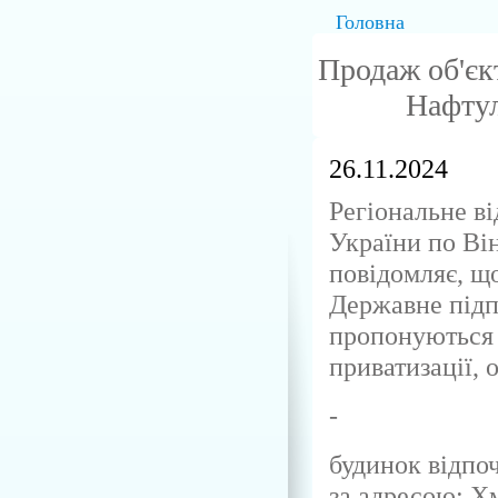
Головна
Продаж об'єкт
Нафтул
26.11.2024
Регіональне в
України по Ві
повідомляє, що
Державне пі
пропонуються 
приватизації, 
-
будинок відп
за адресою: Х