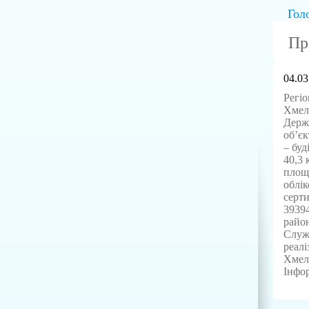
Гол
Пр
04.03
Регіо
Хмель
Держ
об’єк
– буд
40,3 
площе
облік
серти
39394
район
Служб
реалі
Хмель
Інфор