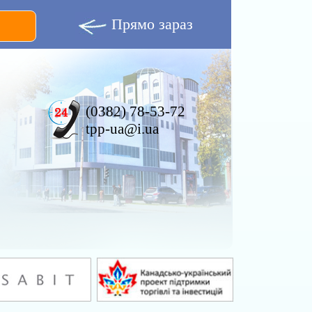
Прямо зараз
(0382) 78-53-72
tpp-ua@i.ua