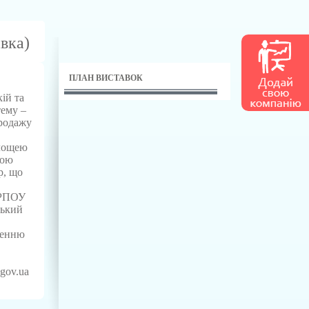
вка)
ПЛАН ВИСТАВОК
ій та
тему –
родажу
площею
ною
р, що
ЄДРПОУ
ський
ченню
.gov.ua