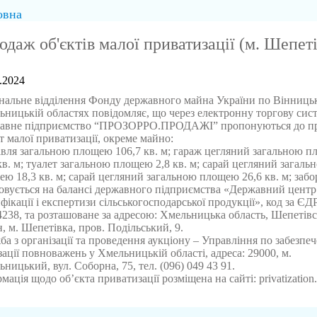
овна
одаж об'єктів малої приватизації (м. Шепеті
.2024
нальне відділення Фонду державного майна України по Вінницьк
ницькій областях повідомляє, що через електронну торгову сис
авне підприємство “ПРОЗОРРО.ПРОДАЖІ” пропонуються до п
т малої приватизації, окреме майно:
івля загальною площею 106,7 кв. м; гараж цегляний загальною 
кв. м; туалет загальною площею 2,8 кв. м; сарай цегляний загаль
ю 18,3 кв. м; сарай цегляний загальною площею 26,6 кв. м; забо
овується на балансі державного підприємства «Державний центр
фікації і експертизи сільськогосподарської продукції», код за 
238, та розташоване за адресою: Хмельницька область, Шепетів
, м. Шепетівка, пров. Подільський, 9.
а з організації та проведення аукціону – Управління по забезпе
зації повноважень у Хмельницькій області, адреса: 29000, м.
ницький, вул. Соборна, 75, тел. (096) 049 43 91.
мація щодо об’єкта приватизації розміщена на сайті: privatization