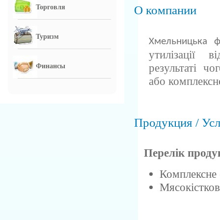
О компании
Торговля
Туризм
Хмельницька ф
утилізації 
результаті чо
Финансы
або комплексн
Продукция / Ус
Перелік продук
Комплексне 
Мясокістко