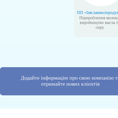
ПП «Ізяславмолпроду
Перероблення молок
виробництво масла т
сиру
Додайте інформацію про свою компанію т
отримайте нових клієнтів