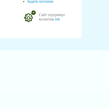
Задати питання
Сайт підтримує
колектив
iok