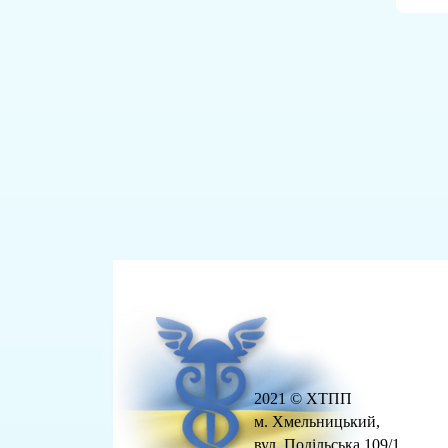
2021 © ХТПП
м. Хмельницький,
вул. Подільська,109/1.